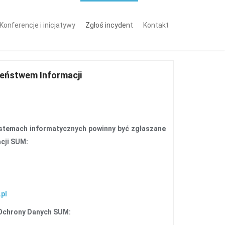
Konferencje i inicjatywy
Zgłoś incydent
Kontakt
zeństwem Informacji
ystemach informatycznych powinny być zgłaszane
acji SUM:
.pl
 Ochrony Danych SUM: