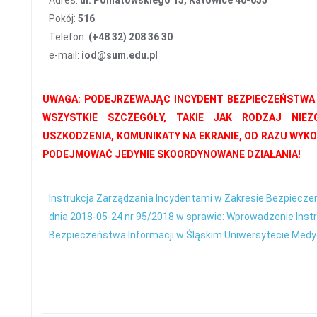
Adres:
ul. Poniatowskiego 15, Katowice 40-055
Pokój:
516
Telefon:
(+48 32) 208 36 30
e-mail:
iod@sum.edu.pl
UWAGA: PODEJRZEWAJĄC INCYDENT BEZPIECZEŃSTWA
WSZYSTKIE SZCZEGÓŁY, TAKIE JAK RODZAJ NIEZ
USZKODZENIA, KOMUNIKATY NA EKRANIE, OD RAZU WYK
PODEJMOWAĆ JEDYNIE SKOORDYNOWANE DZIAŁANIA!
Instrukcja Zarządzania Incydentami w Zakresie Bezpiecze
dnia 2018-05-24 nr 95/2018 w sprawie: Wprowadzenie Instr
Bezpieczeństwa Informacji w Śląskim Uniwersytecie Me