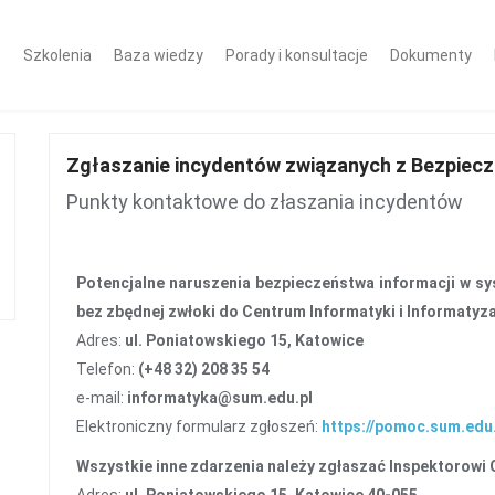
Szkolenia
Baza wiedzy
Porady i konsultacje
Dokumenty
Zgłaszanie incydentów związanych z Bezpiec
Punkty kontaktowe do złaszania incydentów
Potencjalne naruszenia bezpieczeństwa informacji w s
bez zbędnej zwłoki do Centrum Informatyki i Informatyz
Adres:
ul. Poniatowskiego 15, Katowice
Telefon:
(+48 32) 208 35 54
e-mail:
informatyka@sum.edu.pl
Elektroniczny formularz zgłoszeń:
https://pomoc.sum.edu
Wszystkie inne zdarzenia należy zgłaszać Inspektorowi